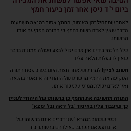
הסיבה שאי אפשר לעשות את המכירה
ביום י"ד ניסן אחר זמן ביעור חמץ
לאחר שמתחיל זמן האיסור, החמץ אסור בהנאה משמעות
הדבר שאין לאדם רשות בחמץ כי התורה הפקיעה אותו
מרשותו.
כלל הלכתי בידינו אין אדם יכול לבצע פעולה ממונית בדבר
שאין לו בעלות מלאה עליו.
חשוב לציין!
למרות שלאחר חצות היום בערב פסח התורה
הפקיעה את החמץ מרשותו של היהודי והוא נאסר בהנאה
ואין לאדם יכולת ממונית למכור אותו.
התורה מחשיבה את החמץ כן ברשותו של היהודי לעניין
כך שיעבור עליו באיסור "בל יראה ובל ימצא"
וכפי שכתוב בגמרא "שני דברים אינם ברשותו של
אדם ועשאם הכתוב כאילו הם ברשותו: בור