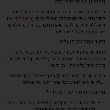
הפתרון של מכירת חמץ
כדי להימנע מאיסור חמץ בפסח, ובמקביל למנוע הפסד
כספי גדול בשל השמדת כל מאכלי החמץ (
ביטול חמץ
אינו
מועיל לפי ההלכה לחמץ שאדם רוצה בקיומו), נהוג
למכור
את החמץ לגוי לפני חג הפסח
.
כיצד המכירה פועלת?
למרות שהחמץ ממשיך להימצא בארונות הבית,
על פי
ההלכה, הוא אינו בבעלות היהודי
, אלא שייך לגוי. לכן, אין
בכך איסור
"בל יראה" ו"בל ימצא"
.
התורה קובעת:
"ולא יראה לך חמץ"
– ולמדו מכך חכמים:
"שלך אי אתה רואה, אבל אתה רואה של אחרים"
.
מה מכניסים לתוך המכירה?
לפי
מנהג חב"ד
, ניתן למכור לגוי גם
חמץ גמור
, בניגוד
למנהגים אחרים שבהם נמנעים מכך.