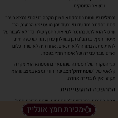
ובשאר הפוסקים.
ובמילים פשוטות בתוספתא מצוין מקרה בו יהודי נמצא בערב
פסח בספינה יחד עם גוי ובעוד זמן מועט יגיע הביעור, הרי
שיכול הוא לתת במתנה לגוי את החמץ שלו, כדי לא לעבור על
איסור חמץ, ברמב"ם וכן בשולחן ערוך, מודגש שזה חייב
להיות מתנה גמורה ללא תנאים. אחרת זה לא שווה כלום
ואדם עובר עבירה של איסור חמץ בפסח.
👈 המקרה של הספינה שמתואר בתוספתא הוא מקרה
קלאסי של '
שעת דחק'
מצב שהיהודי נמצא במצב שהוא
תקוע ואין לו ברירה אחרת.
המהפכה התעשייתית
אחת הסיבות המרכזיות להתפתחות שיטת מכירת חמץ'
מכירת חמץ אונליין
ותהליך קביעתה כהליך בלתי נפרד מההכנות לחג הפסח הוא
בעקבות תהליכי התיעוש והייצור המאסיביים שהביאה