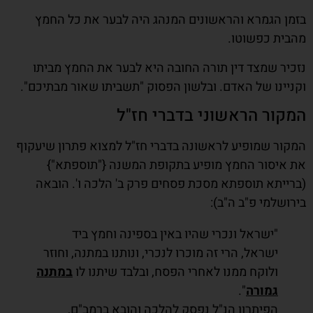
בזמן הגמרא והראשונים המנהג היה לבער את כל החמץ
מהבית כפשוטו.
נזכיר שמצד דין תורה החובה היא לבער את החמץ מביתו
וקניינו של האדם. ובלשון הפסוק "תשביתו שאור מבתיכם".
המקור הראשוני בדברי חז"ל
המקור שמופיע לראשונה בדברי חז"ל למצוא פתרון שיעקוף
את איסור החמץ מופיע בתקופת המשנה {"תוספתא"}
(ברייתא תוספתא מסכת פסחים פרק ב' הלכה ו'. הובאה
בירושלמי פ"ב ה"ב):
"ישראל ונכרי שהיו באין בספינה וחמץ ביד
ישראל, הרי זה מוכרו לנכרי, ונותנו במתנה, וחוזר
ולוקח ממנו לאחרי הפסח, ובלבד שיתנו לו
במתנה
גמורה
".
הפיתרון הנ"ל נפסק להלכה והובא ברמב"ם,