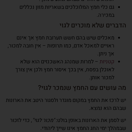
גם
כלי חמץ המלוכלכים בשאריות מזון
נכללים
במכירה.
הדברים שלא מוכרים לגוי
מאכלים שיש בהם
חשש
תערובת חמץ אך אינם
ראויים למאכל אדם, כמו תרופות – אין חובה למכור,
אך ניתן.
קטניות
– למרות שמנהג האשכנזים הוא שלא
לאוכלן בפסח, אין בכך איסור חמץ ולכן
אין צורך
למכור אותן.
מה עושים עם החמץ שנמכר לגוי?
יש
לרכז את החמץ
במקום מוגדר ולסגור היטב את הארונות
שבהם הוא נמצא.
יש לסמן את הארונות באופן בולט
:
"מכור לגוי"
, כדי לזכור
שבמהלך ימי החג החמץ אינו שייך ליהודי.