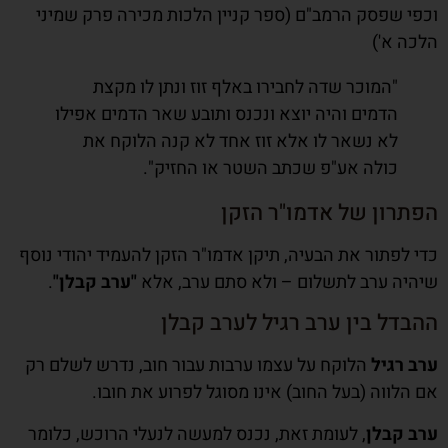
וכפי שפסק הרמב"ם (ספר קניין הלכות מכירה פרק שמיני
הלכה א')
"המוכר שדה לחבירו באלף זוז ונתן לו מקצת
הדמים והיה יוצא ונכנס ותובע שאר הדמים אפילו
לא נשאר לו אלא זוז אחד לא קנה הלוקח את
כולה אע"פ שכתב השטר או החזיק".
הפתרון של אדמו"ר הזקן
כדי לפתור את הבעיה, תיקן אדמו"ר הזקן להעמיד יהודי נוסף
שיהיה ערב לתשלום – ולא סתם ערב, אלא
"ערב קבלן"
.
ההבדל בין ערב רגיל לערב קבלן
ערב רגיל
הלוקח על עצמו ערבות עבור חוב, נדרש לשלם רק
אם הלווה (בעל החוב) אינו מסוגל לפרוע את חובו.
ערב קבלן
, לעומת זאת, נכנס למעשה לנעלי הרוכש, כלומר