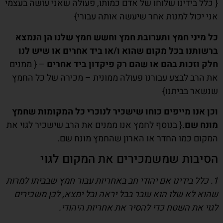
{ כלל בידינו שלוחו של אדם כמותו, פעולה שאני עושה בעצמי
אני יכול למנות אחר שיעשה אותה עבורי}
כל מיני חמץ ותערובת חמץ וחשש חמץ שלנו הן הנמצא
ברשותנו בכל מקום שהוא ו/או ביד אחרים או שיש לנו
חלק וזכות בהם או שהם רק פיקדון ביד אחרים
– { ממנים
את הרב לבצע עבורנו פעולה ממונית – מכירה של כל החמץ
שנשאר בביתנו}
וכן אנו מייפים כוחו שישכיר לנוכרי כל המקומות שחמץ
מונח שם
.{ בנוסף לחמץ אנו ממנים את הרב שישכיר לגוי את
המקום כמו החדר או הארון שהחמץ מונח שם.
הסיבות שמשמכירים את המקום לגוי
1. כלל בידינו אם יהודי חב באחריות עבור חמץ שבביתו למרות
שהוא לא שלו הוא עובר בבל יראה ובל ימצא, לכן משכירים
לגוי את השטח כדי להסיר את אחריות היהודי.