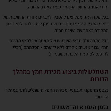
ההלכתי של "זכין לאדם שלא בפניו" כדי למכור חמץ שלא
יהודי אחר בהמשך המאמר נבאר זאת בהרחבה.
בכל מקרה אנו ממליצים להסביר לחברים אודות החשיבות של
ביצוע המכירה לפני פסח ובהחלט ניתן לעזור להם לבצע את
המכירה באתר של ישיבת חב"ד.
בכל מקרה ע"פ תנאי השימוש של האתר אין לבצע מכירת
חמץ עבור אנשים אחרים ללא ידיעתם / הסכמתם (מבלי
להיכנס לסוגיא ההלכתית שבנידון)
השתלשלות ביצוע מכירת חמץ במהלך
הדורות
נצטט מהמקורות בעניין מכירת החמץ והשתלשלותה במהלך
הדורות.
בזמן הגמרא והראשונים