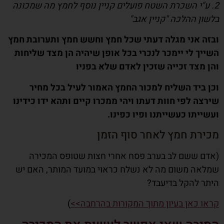
2. ע"י השכרת השטח פועלים קניין נוסף לחמץ מה שמכונה
בלשון ההלכה "קניין אגב"
ובזה אני מגלה דעתי שכל חמץ וחשש חמץ ותערובת חמץ
השייך לי יימכר לנכרי בכל אופן שיהיה הן מצד שליחות
והן מצד זכייה שזכין לאדם שלא בפניו
וכן ביד השליח למכור החמץ האמור לעיל בכל מחיר
שירצה לפי חוות דעתו ויהי ממכרו קיים ותהא ידו כידינו
ועשייתו כעשייתנו ופיו כפינו.
מכירת חמץ לאחר סוף הזמן
(אדם ששם לב בערב פסח אחרי חצות שטופס המכירה
שמלאה משום מה לא נשלח כראוי במועד המותר,
האם יש
היתר להקל בדיעבד?
קראו כאן בעיון מתוך המקורות בהרחבה>>
)