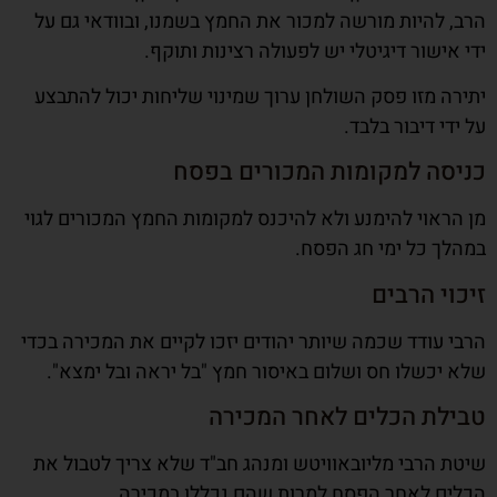
הרב, להיות מורשה למכור את החמץ בשמנו, ובוודאי גם על
ידי אישור דיגיטלי יש לפעולה רצינות ותוקף.
יתירה מזו פסק השולחן ערוך שמינוי שליחות יכול להתבצע
על ידי דיבור בלבד.
כניסה למקומות המכורים בפסח
מן הראוי להימנע ולא להיכנס למקומות החמץ המכורים לגוי
במהלך כל ימי חג הפסח.
זיכוי הרבים
הרבי עודד שכמה שיותר יהודים יזכו לקיים את המכירה בכדי
שלא יכשלו חס ושלום באיסור חמץ "בל יראה ובל ימצא".
טבילת הכלים לאחר המכירה
שיטת הרבי מליובאוויטש ומנהג חב"ד שלא צריך לטבול את
הכלים לאחר הפסח למרות שהם נכללו במכירה.