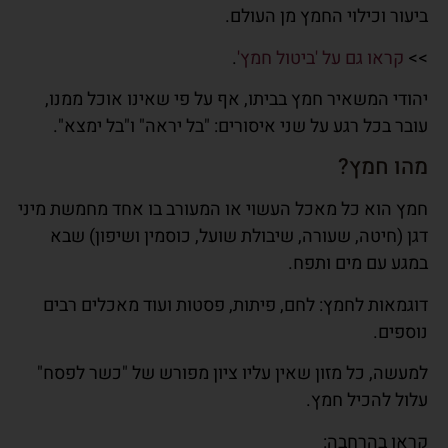
ביעור וכילוי החמץ מן העולם.
>>
קראו גם על 'ביטול חמץ'
.
יהודי המשאיר חמץ בביתו, אף על פי שאינו אוכל ממנו,
עובר בכל רגע על שני איסורים:
"בל יראה" ו"בל ימצא"
.
מהו חמץ?
חמץ הוא כל מאכל העשוי או המעורב בו אחד מחמשת מיני
דגן (חיטה, שעורה, שיבולת שועל, כוסמין ושיפון) שבא
במגע עם מים ותפח.
דוגמאות לחמץ: לחם, פיתות, פסטות ועוד מאכלים רבים
נוספים.
למעשה, כל מזון שאין עליו ציון מפורש של "כשר לפסח"
עלול להכיל חמץ.
קראו בהרחבה: