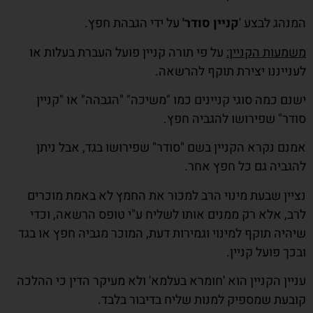
המנהג לבצע '
קניין סודר'
על ידי הגבהת חפץ.
משמעות הקניין:
על פי תורה קניין פועל העברת בעלות או
לענייננו יצירת תוקף להרשאה.
ישנם כמה סוגי קניינים כמו "משיכה" "הגבהה" או "קניין
סודר" שפירושו להגביה חפץ.
אמנם נקרא הקניין בשם "סודר" שפירושו בגד, אבל ניתן
להגביה גם כל חפץ אחר.
נציין שבעת מינוי הרב למכור את החמץ לא באמת מוכרים
לרב, אלא רק ממנים אותו לשליח ע"י טופס הרשאה, וכדי
שיהיה תוקף למינוי וגמירות דעת, המוכר מגביה חפץ או בגד
ובכך פועל קניין.
עניין הקניין הוא 'חומרא בעלמא' ולא מעיקר הדין כי ההלכה
קובעת שמספיק למנות שליח בדיבור בלבד.