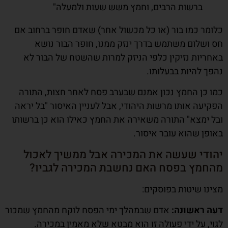
ברשות הרבים, וחמץ משש שעות ולמעלה"
כלומר כמו בור (או כל מכשול אחר) שאדם חופר ברחוב אם
חס ושלום משתמש בדרך ינזק ממנו, חופר הבור נושא
באחריות נזיקין כלפי הניזק למרות שהשטח של הבור לא
נהפך להיות בבעלותו.
כמו כן החמץ נכון אמנם שבערב פסח לאחר חצות, התורה
הפקיעה אותו מרשות היהודי, אבל לעניין האיסור "בל יראה
ובל ימצא" התורה משאירה את החמץ כאילו הוא כן ברשותו
באופן שהוא עובר איסור.
יהודי שעשה את המכירה אבל ממשיך לאכול
מהחמץ בפסח האם נחשבת המכירה לגביו?
מצינו שיטות בפוסקים:
דעה ראשונה:
אדם שבמהלך ימי הפסח לוקח מהחמץ שמכור
לגוי, על ידי פעולה זו הוא מבטא שלא מאמין במכירה.