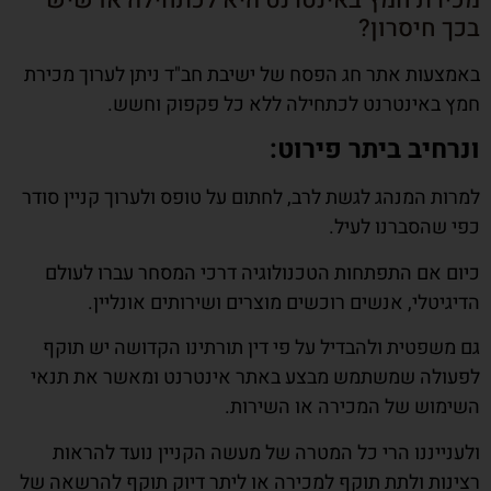
מכירת חמץ באינטרנט היא לכתחילה או שיש
בכך חיסרון?
באמצעות אתר חג הפסח של ישיבת חב"ד ניתן לערוך מכירת
חמץ באינטרנט לכתחילה ללא כל פקפוק וחשש.
ונרחיב ביתר פירוט:
למרות המנהג לגשת לרב, לחתום על טופס ולערוך קניין סודר
כפי שהסברנו לעיל.
כיום אם התפתחות הטכנולוגיה דרכי המסחר עברו לעולם
הדיגיטלי, אנשים רוכשים מוצרים ושירותים אונליין.
גם משפטית ולהבדיל על פי דין תורתינו הקדושה יש תוקף
לפעולה שמשתמש מבצע באתר אינטרנט ומאשר את תנאי
השימוש של המכירה או השירות.
ולענייננו הרי כל המטרה של מעשה הקניין נועד להראות
רצינות ולתת תוקף למכירה או ליתר דיוק תוקף להרשאה של