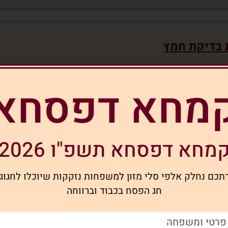
 בדיקת חמץ
אֲשֶׁר קִדְּשָׁנוּ בְּמִצְוֹתָיו וְצִוָּנוּ עַל בִּיעוּר חָמֵץ
מחא דפסחא
 את הבדיקה, אומרים:
 דְלָא חֲמִתֵּיהּ, וּדְלָא בִעַרְתֵּיהּ, וּדְלָא יְדַעְנָא
מחא דפסחא תשפ"ו 2026
ֵי הֶפְקֵר כְּעַפְרָא דְאַרְעָא"
ום לעברית:
תכם נחלק אלפי סלי מזון למשפחות נזקקות שיוכלו לחגוג
חג הפסח בכבוד וברווחה
 שלא ראיתיו, ושלא ביערתיו ושלא
היה הפקר כעפר הארץ"