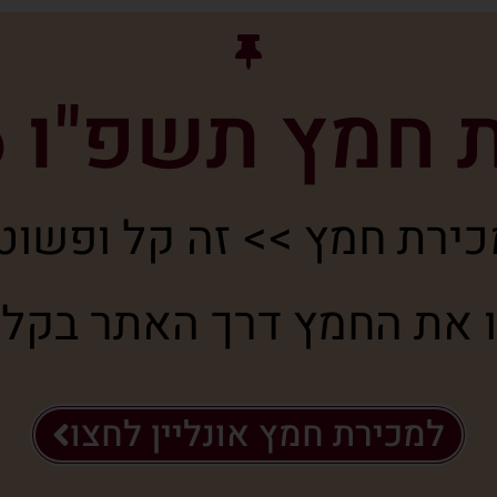
חמץ תשפ"ו 2026
ירת חמץ >> זה קל ופשוט
 את החמץ דרך האתר בקלות
למכירת חמץ אונליין לחצו