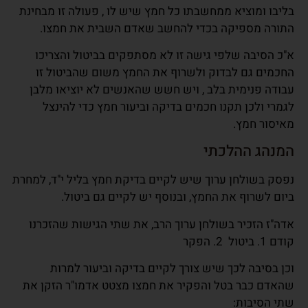
בליבו ומוציא ממחשבתו כל חמץ שיש לו , פעולה זו מבחינת
התורה מספיקה בכדי להחשב שאדם השבית את חמצו.
א"כ הסיבה שלפי גישה זו לא מסתפקים בביטול והצריכו
החכמים גם לבדוק ולשרוף את החמץ משום שהביטול זו
עבודה פנימית בלב , ויש חשש שהאנשים לא יוציאו מלבן
לגמרי ולכן תקנו חכמים בדיקה וביעור חמץ כדי להינצל
מאיסור חמץ.
המנהג ההלכתי
נפסק בשולחן ערוך שיש לקיים בדיקת חמץ בליל י"ד, למחרת
ביום לשרוף את החמץ, ובנוסף יש לקיים גם ביטול.
אדה"ז הזכיר בשולחן ערוך הרב, את שתי הגישות שהזכרנו
קודם 1. ביטול 2. הפקר
וכן בסיבה לכך שיש צורך לקיים בדיקה וביעור למרות
שהאדם כבר בטל והפקיר את חמצו מצטט אדמו"ר הזקן את
שתי הסיבות: