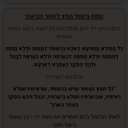
נוסח ביטול חמץ לאחר הביעור
ביום רביעי י"ד ניסן 01/04/2026 לאחר ביעור החמץ
אומרים:
כָּל חֲמִירָא וַחֲמִיעָא דְּאִכָּא בִרְשׁוּתִי דַּחֲזִתֵּהּ וּדְלָא חֲזִתֵּהּ
דַּחֲמִתֵּהּ וּדְלָא חֲמִתֵּהּ דְּבִעַרְתֵּהּ וּדְלָא בִעַרְתֵּהּ לִבָּטֵל
וְלֶהֱוֵי הֶפְקֵר כְּעַפְרָא דְאַרְעָא.
ובתרגום לעברית:
"כל חמץ ושאור שיש ברשותי, שראיתיו ושלא
ראיתיו, שביערתיו ושלא ביערתיו, יבטל ויהא הפקר
כעפר הארץ"
לאחר הביטול ביום אומרים את נוסח
יהי רצון
שאחר
ביעור חמץ.