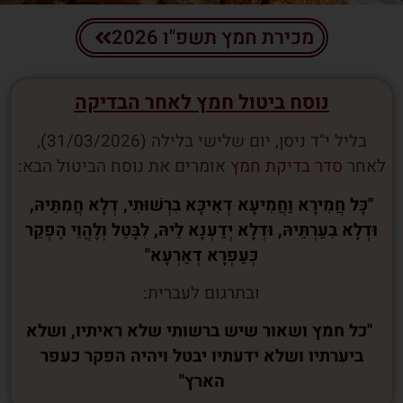
מכירת חמץ תשפ"ו 2026
נוסח ביטול חמץ לאחר הבדיקה
בליל י"ד ניסן, יום שלישי בלילה (31/03/2026),
לאחר
סדר בדיקת חמץ
אומרים את נוסח הביטול הבא:
"כָּל חֲמִירָא וַחֲמִיעָא דְאִיכָּא בִרְשׁוּתִי, דְלָא חֲמִתֵּיהּ,
וּדְלָא בִעַרְתֵּיהּ, וּדְלָא יְדַעְנָא לֵיהּ, לִבָּטֵל וְלֶהֱוֵי הֶפְקֵר
כְּעַפְרָא דְאַרְעָא"
ובתרגום לעברית:
"כל חמץ ושאור שיש ברשותי שלא ראיתיו, ושלא
ביערתיו ושלא ידעתיו יבטל ויהיה הפקר כעפר
הארץ"