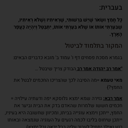
בעברית:
כָּל חָמֵץ וּשְׂאֹר שֶׁיֵּשׁ בִּרְשׁוּתִי, שֶׁרְאִיתִיו וְשֶׁלֹּא רְאִיתִיו,
שֶׁבִּעַרְתִּי אוֹתוֹ אוֹ שֶׁלֹּא בִּעַרְתִּי אוֹתוֹ, יִתְבַּטֵּל וְיִהְיֶה כַּעֲפַר
הָאָרֶץ.
המקור בתלמוד לביטול
בגמרא מסכת פסחים דף ו' עמוד ב' מובא כדברים הבאים:
"אמר רב יהודה אמר רב
הבודק צריך שיבטל …
מאי טעמא
=מה הסיבה לכך שהצריכו החכמים לבטל את
החמץ?}
אמר רבא:
גזירה שמא ימצא גלוסקא יפה ודעתיה עילויה =
חכמים חששו שלמרות שהאדם בדק את הבית וביער את
החמץ, ייתכן וימצא עוגייה בביתו, ומכיוון שחשובה היא בעיניו,
ייתכן שיחוס בליבו לכמה רגעים על העוגיה שנמצאה ובאותו
רגע ואילך יתחיל לעבור עליה בבל יראה ובל ימצא}