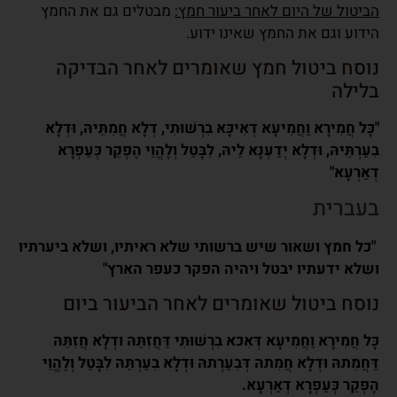
הביטול של היום לאחר ביעור חמץ:
מבטלים גם את החמץ
הידוע וגם את החמץ שאינו ידוע.
נוסח ביטול חמץ שאומרים לאחר הבדיקה
בלילה
"כָּל חֲמִירָא וַחֲמִיעָא דְאִיכָּא בִרְשׁוּתִי, דְלָא חֲמִתֵּיהּ, וּדְלָא
בִעַרְתֵּיהּ, וּדְלָא יְדַעְנָא לֵיהּ, לִבָּטֵל וְלֶהֱוֵי הֶפְקֵר כְּעַפְרָא
דְאַרְעָא"
בעברית
"כל חמץ ושאור שיש ברשותי שלא ראיתיו, ושלא ביערתיו
ושלא ידעתיו יבטל ויהיה הפקר כעפר הארץ"
נוסח ביטול שאומרים לאחר הביעור ביום
כָּל חֲמִירָא וַחֲמִיעָא דְּאִכא בִרְשׁוּתִי דַּחֲזִתֵּהּ ודְלָא חֲזִתֵּהּ
דַּחֲמִתהּ וּדְלָא חֲמִתהּ דְּבִעַרְתהּ וּדְלָא בִעַרְתֵּהּ לִבָּטֵל וְלֶהֱוֵי
הֶפְקֵר כְּעַפְרָא דְאַרְעָא.