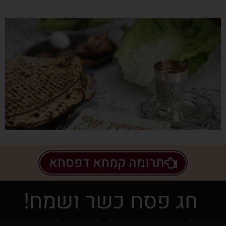
תרומה קמחא דפסחא
חג פסח כשר ושמח!