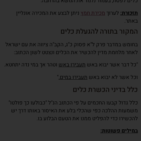
כלים לפסח, בעמוד נלמד את הנושא בהרחבה.
תזכורת:
לערוך
מכירת חמץ
ניתן לבצע את המכירה אונליין
באתר.
המקור בתורה להגעלת כלים
בחומש במדבר פרק ל"א פסוק כ"ג, הקב"ה ציווה את עם ישראל
לאחר מלחמת מדין להכשיר את הכלים ונצטט לשון הכתוב:
"כל דבר אשר יבוא באש
תעבירו באש
וטהר אך במי נדה יתחטא.
וכל אשר לא יבוא באש
תעבירו במים.
"
כלל בדיני הכשרת כלים
כלל גדול קבעו החכמים על פי הכתוב הנ"ל "כבולעו כך פולטו"
משמעות ההלכה כפי שהכלי בלע את האיסור באותו דרך יש
להכשירו כדי להפליט ממנו את הטעם הבלוע בו.
במילים פשוטות: