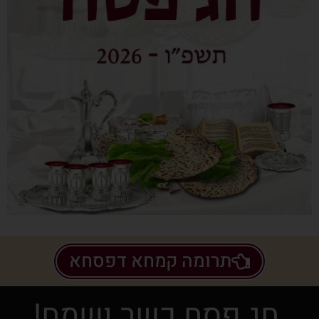
תרומה קמחא דפסחא
חג פסח כשר ושמח!