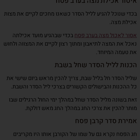
איסור אכילת מצה בערב פסח
בכדי שנוכל להגיע לליל הסדר כשאנו מחכים לקיים את מצות
אכילת מצה.
אסור לאכול מצה בערב פסח
בכדי שבהגיע מועד אכילתה
נאכל את המצה לתיאבון ומתוך רצון לקיים את המצווה ולחוש
את טעמה המיוחד.
הכנות לליל הסדר שחל בשבת
שליל הסדר חל בליל שבת, צריך להכין מראש ביום שישי את
כל ההכנות והבישולים הקשורים בצרכי ליל הסדר והשבת.
זאת בשונה מליל הסדר שחל במהלך ימי החול הרגילים שבו
מותר להכין את צרכי החג במהלך החג מאש דולקת.
אמירת סדר קרבן פסח
חג הפסח נקרא גם על שמו של הקורבן אותו היו מקריבים