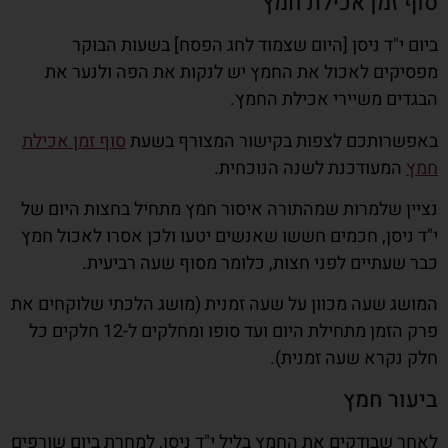
סוף זמן אכילת חמץ
ביום י"ד ניסן [היום שצמוד לחג הפסח] בשעות הבוקר
מפסיקים לאכול את החמץ יש לנקות את הפה ולנער את
הבגדים משיירי אכילת החמץ.
באפשרותכם לצפות בקישור המצורף בשעת
סוף זמן אכילת
חמץ
המעודכנת לשנה הנוכחית.
נציין שלמרות שמהתורה איסור חמץ מתחיל בחצות היום של
י"ד ניסן, חכמים חששו שאנשים יטעו ולכן אסרו לאכול חמץ
כבר שעתיים לפני חצות, כלומר מסוף שעה רביעית.
המושג שעה מכוון על שעה זמנית (מושג הלכתי שלוקחים את
פרק הזמן מתחילת היום ועד סופו ומחלקים ל-12 חלקים כל
חלק נקרא שעה זמנית).
ביעור חמץ
לאחר שבודקים את החמץ בליל י"ד ניסן, למחרת ביום שורפים