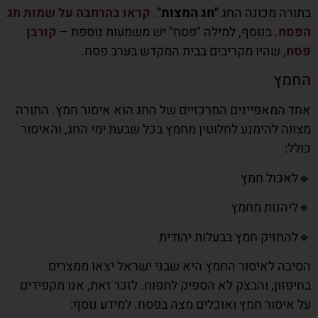
בתורה מכונה החג
"חג המצות"
.
קראו בהרחבה על שמות חג
הפסח
. בנוסף, למילה "פסח" יש משמעות נוספת –
קורבן
פסח
, שהיו מקריבים בבית המקדש בערב פסח.
החמץ
אחד המאפיינים המרכזיים של החג הוא איסור חמץ. התורה
מצווה להימנע לחלוטין מחמץ בכל שבעת ימי החג, והאיסור
כולל:
🔹לאכול חמץ
🔹ליהנות מחמץ
🔹להחזיק חמץ בבעלות יהודית
הסיבה לאיסור החמץ היא שבני ישראל יצאו ממצרים
בחיפזון, והבצק לא הספיק לתפוח. לזכר זאת, אנו מקפידים
על איסור חמץ ואוכלים מצה בפסח. למידע נוסף: