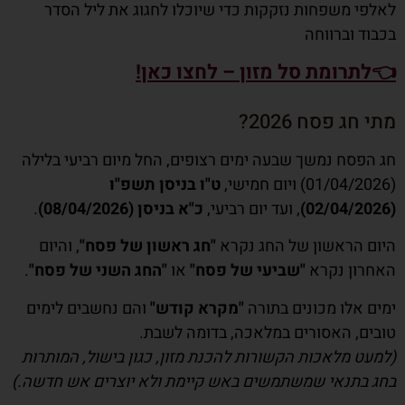
ערב פסח 2026
לאלפי משפחות נזקקות כדי שיוכלו לחגוג את ליל הסדר
בכבוד וברווחה
סוף זמן אכילת חמץ
ביעור חמץ
👈לתרומת סל מזון – לחצו כאן!
ביטול חמץ
מתי חג פסח 2026?
תענית בכורות בערב פסח
חג הפסח נמשך שבעה ימים רצופים, החל מיום רביעי בלילה
איסור אכילת מצה בערב פסח
(01/04/2026) ויום חמישי,
ט"ו בניסן תשפ"ו
הכנות לליל הסדר שחל בשבת
(02/04/2026)
, ועד יום רביעי,
כ"א בניסן (08/04/2026)
.
אמירת סדר קרבן פסח
היום הראשון של החג נקרא
"חג ראשון של פסח"
, והיום
ליל הסדר
האחרון נקרא
"שביעי של פסח"
או
"החג השני של פסח"
.
לסיום
ימים אלו מכונים בתורה
"מקרא קודש"
והם נחשבים לימים
טובים, האסורים במלאכה, בדומה לשבת.
(למעט מלאכות הקשורות להכנת מזון, כגון בישול, המותרות
בחג בתנאי שמשתמשים באש קיימת ולא יוצרים אש חדשה.)