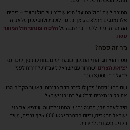
ההלל הנאמרת בימי החגים.
הסיבה לשם "חול המועד" היא שילוב של חול ומועד – בימים
אלו נמנעים ממלאכה, אך בניגוד לשבת ולחג ישנן מלאכות
המותרות. ניתן ללמוד בהרחבה על
הלכות ומנהגי חול המועד
פסח
.
מה זה פסח?
פסח הוא חג יהודי הנמשך שבעה ימים בחודש ניסן, לזכר נס
יציאת מצרים
ושחרור עם ישראל מעבדות לחירות לפני
למעלה מ-3,000 שנה.
שם החג "פסח" ניתן לו לזכר מכת בכורות, כאשר הקב"ה הרג
את בכורי מצרים ודילג על בתי בני ישראל.
מיד לאחר מכן, פרעה נכנע והתחנן למשה שיוציא את בני
ישראל ממצרים, וביום המחרת יצאו 600 אלף גברים, נשים
וילדים מעבדות לחירות.