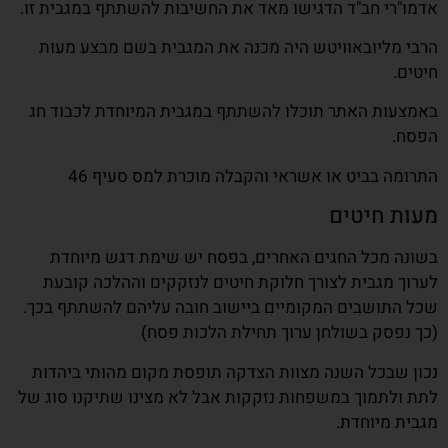
אדמו"רי חב"ד הדגישו מאד את החשיבות להשתתף במגבית זו.
הרבי מליובאוויטש היה מכנה את המגבית בשם מבצע מעות
חיטים.
באמצעות האתר תוכלו להשתתף במגבית המיוחדת לכבוד חג
הפסח.
התרומה בביט או אשראי והקבלה מוכרת למס סעיף 46
מעות חיטים
בשונה מכל החגים האחרים, בפסח יש שימת דגש מיוחדת
לערוך מגבית לצורך חלוקת חיטים לנזקקים וההלכה קובעת
שכל התושבים המקומיים ביישוב חובה עליהם להשתתף בכך.
(כך
נפסק בשולחן ערוך תחילת הלכות פסח)
נכון שבכל השנה מצוות הצדקה תופסת מקום מהותי ביהדות
לתת ולתמוך במשפחות נזקקות אבל לא מצינו שתיקנו סוג של
מגבית מיוחדת.