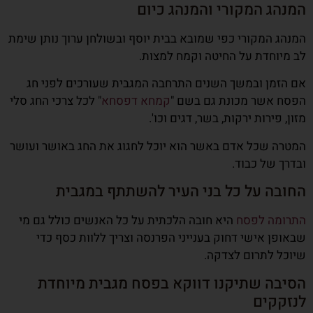
המנהג המקורי והמנהג כיום
המנהג המקורי כפי שמובא בבית יוסף ובשולחן ערוך נותן שימת
לב מיוחדת על החיטה וקמח למצות.
אם הזמן ובמשך השנים התרחבה המגבית שעורכים לפני חג
הפסח אשר מכונת גם בשם "
קמחא דפסחא
" לכל צרכי החג סלי
מזון, פירות ירקות, בשר, דגים וכו'.
המטרה שכל אדם באשר הוא יוכל לחגוג את החג באושר ועושר
ובדרך של כבוד.
החובה על כל בני העיר להשתתף במגבית
התרומה לפסח
היא חובה הלכתית על כל האנשים כולל גם מי
שבאופן אישי דחוק בענייני הפרנסה וצריך ללוות כסף כדי
שיוכל לתרום לצדקה.
הסיבה שתיקנו דווקא בפסח מגבית מיוחדת
לנזקקים