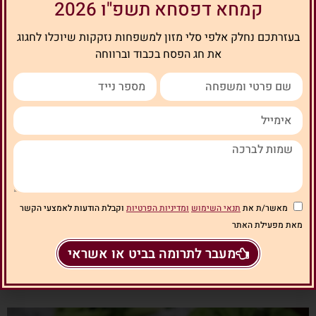
קמחא דפסחא תשפ"ו 2026
הכשרת פלטה לפסח
בעזרתכם נחלק אלפי סלי מזון למשפחות נזקקות שיוכלו לחגוג
את חג הפסח בכבוד וברווחה
תוכן עניינים
הכשרת כלי זכוכית לפסח – שהיה בהם שימוש בחם
הכשרת כלי דורלקס ופיירקס
מנהג חב"ד
תזכורת
מאשר/ת את
תנאי השימוש
ומדיניות הפרטיות
וקבלת הודעות לאמצעי הקשר
תזכורת
מאת מפעילת האתר
מעבר לתרומה בביט או אשראי
לא לשכוח לערוך
מכירת חמץ
לפני חג הפסח, ניתן לערוך את
המכירה כעת באמצעות האתר.