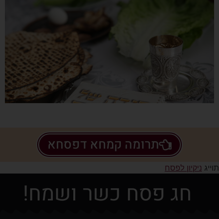
תרומה קמחא דפסחא
תוייג
ניקיון לפסח
חג פסח כשר ושמח!